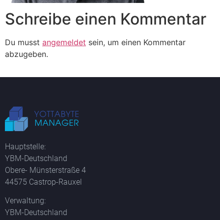
Schreibe einen Kommentar
Du musst
angemeldet
sein, um einen Kommentar
abzugeben.
Hauptstelle:
YBM-Deutschland
Obere- Münsterstraße 4
44575 Castrop-Rauxel
Verwaltung:
YBM-Deutschland