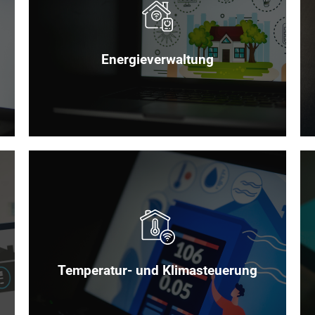
r
Ein Smarthome-Energieverwaltungssystem
optimiert den Stromverbrauch durch intelligente
Steuerung von Geräten und bietet Echtzeit-
Einblicke in den Energieverbrauch. So spart ihr
Energieverwaltung
Kosten und schont die Umwelt.
Ein Smarthome-System für Temperatur- und
Klimasteuerung ermöglicht die automatische
Anpassung der Raumtemperatur für optimalen
Komfort und Energieeinsparung. Steuert euer
Temperatur- und Klimasteuerung
Klima per App oder Sprachbefehl.