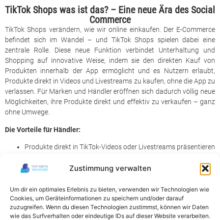
TikTok Shops was ist das? – Eine neue Ära des Social
Commerce
TikTok Shops verändern, wie wir online einkaufen. Der E-Commerce
befindet sich im Wandel – und TikTok Shops spielen dabei eine
zentrale Rolle. Diese neue Funktion verbindet Unterhaltung und
Shopping auf innovative Weise, indem sie den direkten Kauf von
Produkten innerhalb der App ermöglicht und es Nutzern erlaubt,
Produkte direkt in Videos und Livestreams zu kaufen, ohne die App zu
verlassen. Für Marken und Händler eröffnen sich dadurch völlig neue
Möglichkeiten, ihre Produkte direkt und effektiv zu verkaufen – ganz
ohne Umwege.
Die Vorteile für Händler:
Produkte direkt in TikTok-Videos oder Livestreams präsentieren
Direkte Kaufoption, ohne die Plattform zu verlassen
Zustimmung verwalten
Nahtlose Integration in den Verkaufsprozess
Erfolgsstory: TikTok Shops in den USA & UK
Um dir ein optimales Erlebnis zu bieten, verwenden wir Technologien wie
TikTok Shopping wächst rasant in den USA und Großbritannien. In
Cookies, um Geräteinformationen zu speichern und/oder darauf
Großbritannien wurde bereits die Umsatzmarke von zwei Milliarden
zuzugreifen. Wenn du diesen Technologien zustimmst, können wir Daten
US-Dollar überschritten, und die Conversion-Rates liegen bis zu
wie das Surfverhalten oder eindeutige IDs auf dieser Website verarbeiten.