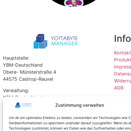
Inf
Kontakt
Hauptstelle:
Produk
YBM-Deutschland
Impres
Obere- Münsterstraße 4
Datens
44575 Castrop-Rauxel
Widerru
AGB
Verwaltung:
YBM-Deutschland
Westring 212
Zustimmung verwalten
Alle Bi
44579 Castrop-Rauxel
Manage
Um dir ein optimales Erlebnis zu bieten, verwenden wir Technologien wie 
Tel +49 2305 76004000
Geräteinformationen zu speichern und/oder darauf zuzugreifen. Wenn du d
Technologien zustimmst, können wir Daten wie das Surfverhalten oder ein
info@ybm-deutschland.de