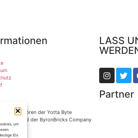
ormationen
LASS U
WERDE
te
sum
chutz
f
Partner
ldrechte gehören der Yotta Byte
r GmbH und der ByronBricks Company
Cookies, um
iesen
deutige IDs