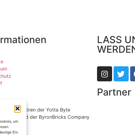
ormationen
LASS U
WERDE
te
sum
chutz
f
Partner
ldrechte gehören der Yotta Byte
r GmbH und der ByronBricks Company
Cookies, um
iesen
deutige IDs