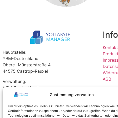
Inf
Kontakt
Hauptstelle:
Produk
YBM-Deutschland
Impres
Obere- Münsterstraße 4
Datens
44575 Castrop-Rauxel
Widerru
AGB
Verwaltung:
YBM-Deutschland
Westring 212
Zustimmung verwalten
Alle Bi
44579 Castrop-Rauxel
Manage
Um dir ein optimales Erlebnis zu bieten, verwenden wir Technologien wie 
Tel +49 2305 76004000
Geräteinformationen zu speichern und/oder darauf zuzugreifen. Wenn du d
Technologien zustimmst, können wir Daten wie das Surfverhalten oder ein
info@ybm-deutschland.de