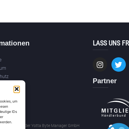
rmationen
LASS UNS F
e
sum
hutz
Partner
f
Cookies, um
iesen
deutige IDs
er
 werden.
drechte gehören der Yotta Byte Manager GmbH