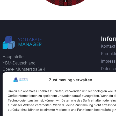
Info
Kontakt
Produkt
Hauptstelle:
Impres
YBM-Deutschland
Datensc
Obere- Münsterstraße 4
44575 Castrop-Rauxel
Widerru
Zustimmung verwalten
AGB
Verwaltung:
Um dir ein optimales Erlebnis zu bieten, verwenden wir Technologien wie 
YBM-Deutschland
Geräteinformationen zu speichern und/oder darauf zuzugreifen. Wenn du d
Westring 212
Technologien zustimmst, können wir Daten wie das Surfverhalten oder ein
44579 Castrop-Rauxel
auf dieser Website verarbeiten. Wenn du deine Zustimmung nicht erteilst od
zurückziehst, können bestimmte Merkmale und Funktionen beeinträchtigt
Alle Bil
Tel +49 2305 76004000