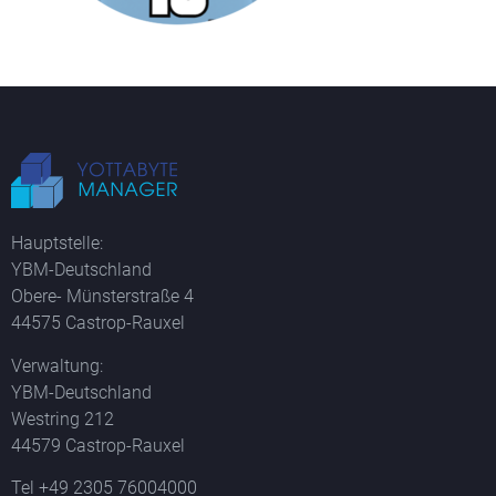
Hauptstelle:
YBM-Deutschland
Obere- Münsterstraße 4
44575 Castrop-Rauxel
Verwaltung:
YBM-Deutschland
Westring 212
44579 Castrop-Rauxel
Tel +49 2305 76004000