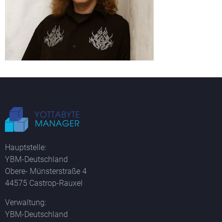
Hauptstelle:
YBM-Deutschland
Obere- Münsterstraße 4
44575 Castrop-Rauxel
Verwaltung:
YBM-Deutschland