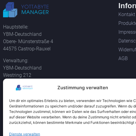
Info
Kontakt
Produkt
Hauptstelle:
Impres
YBM-Deutschland
Datensc
Obere- Münsterstraße 4
44575 Castrop-Rauxel
Widerru
AGB
Verwaltung:
YBM-Deutschland
Westring 212
44579 Castrop-Rauxel
Zustimmung verwalten
Alle Bil
Tel +49 2305 76004000
und der 
Um dir ein optimales Erlebnis zu bieten, verwenden wir Technologien wie 
info@ybm-deutschland.de
Geräteinformationen zu speichern und/oder darauf zuzugreifen. Wenn du d
Teamviewer Download
Technologien zustimmst, können wir Daten wie das Surfverhalten oder ein
auf dieser Website verarbeiten. Wenn du deine Zustimmung nicht erteilst od
zurückziehst, können bestimmte Merkmale und Funktionen beeinträchtigt
Dienste verwalten