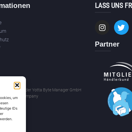
rmationen
LASS UNS F
e
sum
hutz
Partner
f
drechte gehören der Yotta Byte Manager GmbH
ByronBricks Company
Cookies, um
iesen
deutige IDs
er
 werden.