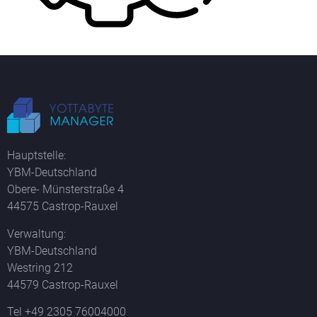
Hauptstelle:
YBM-Deutschland
Obere- Münsterstraße 4
44575 Castrop-Rauxel
Verwaltung:
YBM-Deutschland
Westring 212
44579 Castrop-Rauxel
Tel +49 2305 76004000