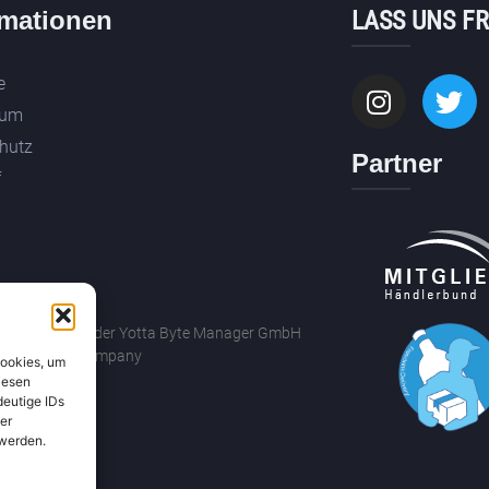
rmationen
LASS UNS F
e
sum
hutz
Partner
f
drechte gehören der Yotta Byte Manager GmbH
ByronBricks Company
Cookies, um
iesen
deutige IDs
er
 werden.