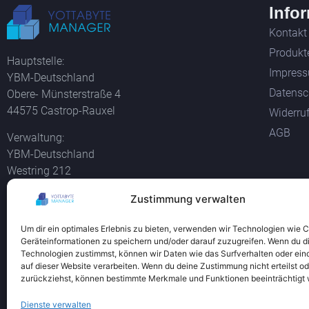
Info
Kontakt
Produkt
Hauptstelle:
Impres
YBM-Deutschland
Datensc
Obere- Münsterstraße 4
44575 Castrop-Rauxel
Widerru
AGB
Verwaltung:
YBM-Deutschland
Westring 212
44579 Castrop-Rauxel
Zustimmung verwalten
Alle Bil
Tel +49 2305 76004000
und der 
Um dir ein optimales Erlebnis zu bieten, verwenden wir Technologien wie 
info@ybm-deutschland.de
Geräteinformationen zu speichern und/oder darauf zuzugreifen. Wenn du d
Teamviewer Download
Technologien zustimmst, können wir Daten wie das Surfverhalten oder ein
auf dieser Website verarbeiten. Wenn du deine Zustimmung nicht erteilst od
zurückziehst, können bestimmte Merkmale und Funktionen beeinträchtigt
Dienste verwalten