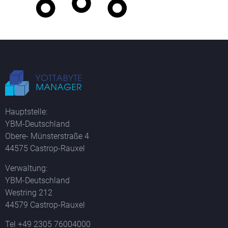
Hauptstelle:
YBM-Deutschland
Obere- Münsterstraße 4
44575 Castrop-Rauxel
Verwaltung:
YBM-Deutschland
Westring 212
44579 Castrop-Rauxel
Tel +49 2305 76004000