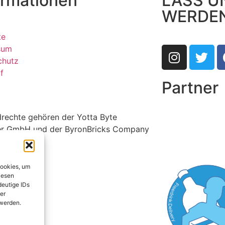
ormationen
LASS U
WERDE
te
sum
chutz
f
Partner
ldrechte gehören der Yotta Byte
r GmbH und der ByronBricks Company
Cookies, um
iesen
deutige IDs
er
 werden.