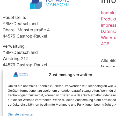
Inf
Kontakt
Hauptstelle:
Produk
YBM-Deutschland
Impres
Obere- Münsterstraße 4
Datens
44575 Castrop-Rauxel
Widerru
AGB
Verwaltung:
YBM-Deutschland
Westring 212
Alle Bi
44579 Castrop-Rauxel
Manage
Tel +49 2305 76004000
Zustimmung verwalten
info@ybm-deutschland.de
Um dir ein optimales Erlebnis zu bieten, verwenden wir Technologien wie 
Teamviewer Download
Geräteinformationen zu speichern und/oder darauf zuzugreifen. Wenn du d
Technologien zustimmst, können wir Daten wie das Surfverhalten oder ein
auf dieser Website verarbeiten. Wenn du deine Zustimmung nicht erteilst od
zurückziehst, können bestimmte Merkmale und Funktionen beeinträchtigt
Dienste verwalten