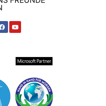
NS FREUNDE
N