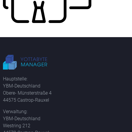
Hauptstelle:
YBM-Deutschland
Obere- Münsterstraße 4
44575 Castrop-Rauxel
Verwaltung:
YBM-Deutschland
Westring 212