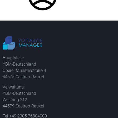
Hauptstelle:
YBM-Deutschland
Obere- Münsterstraße 4
44575 Castrop-Rauxel
Verwaltung:
YBM-Deutschland
Westring 212
44579 Castrop-Rauxel
Tel +49 2305 76004000