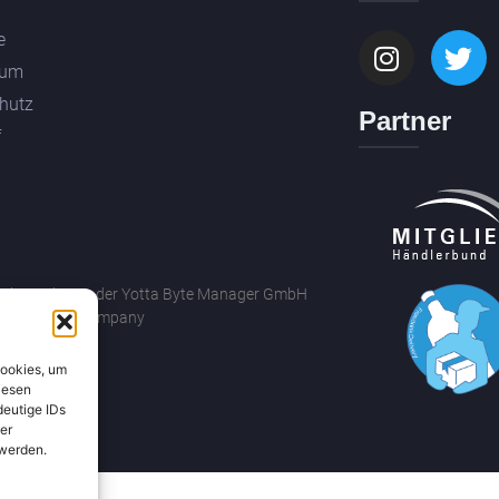
e
sum
hutz
Partner
f
drechte gehören der Yotta Byte Manager GmbH
ByronBricks Company
Cookies, um
iesen
deutige IDs
er
 werden.