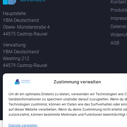
Kontakt
Produkt
Hauptstelle:
Impres
YBM-Deutschland
Datensc
Obere- Münsterstraße 4
44575 Castrop-Rauxel
Widerru
AGB
Verwaltung:
YBM-Deutschland
Westring 212
44579 Castrop-Rauxel
Alle Bil
Tel +49 2305 76004000
und der 
Zustimmung verwalten
info@ybm-deutschland.de
Teamviewer Download
Um dir ein optimales Erlebnis zu bieten, verwenden wir Technologien wie 
Geräteinformationen zu speichern und/oder darauf zuzugreifen. Wenn du d
Technologien zustimmst, können wir Daten wie das Surfverhalten oder ein
auf dieser Website verarbeiten. Wenn du deine Zustimmung nicht erteilst od
zurückziehst, können bestimmte Merkmale und Funktionen beeinträchtigt
Dienste verwalten