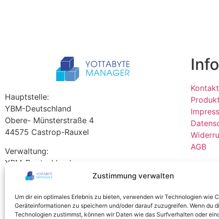
Inf
Kontakt
Hauptstelle:
Produk
YBM-Deutschland
Impres
Obere- Münsterstraße 4
Datens
44575 Castrop-Rauxel
Widerru
AGB
Verwaltung:
YBM-Deutschland
Westring 212
Zustimmung verwalten
Alle Bi
44579 Castrop-Rauxel
Manage
Um dir ein optimales Erlebnis zu bieten, verwenden wir Technologien wie 
Tel +49 2305 76004000
Geräteinformationen zu speichern und/oder darauf zuzugreifen. Wenn du d
Technologien zustimmst, können wir Daten wie das Surfverhalten oder ein
info@ybm-deutschland.de