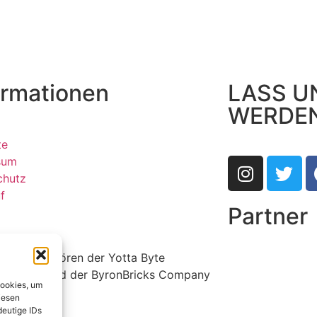
ormationen
LASS U
WERDE
te
sum
chutz
f
Partner
ldrechte gehören der Yotta Byte
r GmbH und der ByronBricks Company
Cookies, um
iesen
deutige IDs