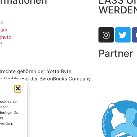
ormationen
LASS U
WERDE
te
sum
chutz
f
Partner
ldrechte gehören der Yotta Byte
r GmbH und der ByronBricks Company
Cookies, um
iesen
deutige IDs
er
 werden.