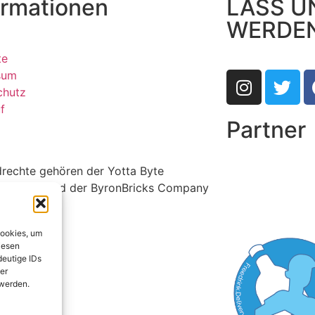
ormationen
LASS U
WERDE
te
sum
chutz
f
Partner
ldrechte gehören der Yotta Byte
r GmbH und der ByronBricks Company
Cookies, um
iesen
deutige IDs
er
 werden.