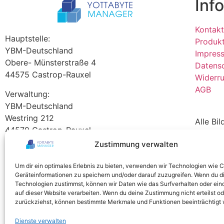
Inf
Kontakt
Hauptstelle:
Produk
YBM-Deutschland
Impres
Obere- Münsterstraße 4
Datens
44575 Castrop-Rauxel
Widerru
AGB
Verwaltung:
YBM-Deutschland
Westring 212
Alle Bi
44579 Castrop-Rauxel
Manage
Zustimmung verwalten
Tel +49 2305 76004000
info@ybm-deutschland.de
Um dir ein optimales Erlebnis zu bieten, verwenden wir Technologien wie 
Teamviewer Download
Geräteinformationen zu speichern und/oder darauf zuzugreifen. Wenn du d
Technologien zustimmst, können wir Daten wie das Surfverhalten oder ein
auf dieser Website verarbeiten. Wenn du deine Zustimmung nicht erteilst od
zurückziehst, können bestimmte Merkmale und Funktionen beeinträchtigt
Dienste verwalten