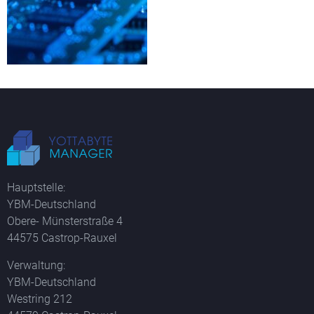
Hauptstelle:
YBM-Deutschland
Obere- Münsterstraße 4
44575 Castrop-Rauxel
Verwaltung:
YBM-Deutschland
Westring 212