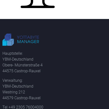
Hauptstelle:
YBM-Deutschland
Obere- Münsterstraße 4
44575 Castrop-Rauxel
Verwaltung:
YBM-Deutschland
Westring 212
44579 Castrop-Rauxel
Tel +49 2305 76004000