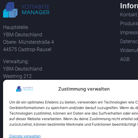
Info
Kontakt
Produkt
Hauptstelle:
Impres
YBM-Deutschland
Datensc
Obere- Münsterstraße 4
44575 Castrop-Rauxel
Widerru
AGB
Verwaltung:
YBM-Deutschland
Westring 212
44579 Castrop-Rauxel
Zustimmung verwalten
Alle Bil
Tel +49 2305 76004000
und der 
Um dir ein optimales Erlebnis zu bieten, verwenden wir Technologien wie 
info@ybm-deutschland.de
Geräteinformationen zu speichern und/oder darauf zuzugreifen. Wenn du d
Teamviewer Download
Technologien zustimmst, können wir Daten wie das Surfverhalten oder ein
auf dieser Website verarbeiten. Wenn du deine Zustimmung nicht erteilst od
zurückziehst, können bestimmte Merkmale und Funktionen beeinträchtigt
Dienste verwalten