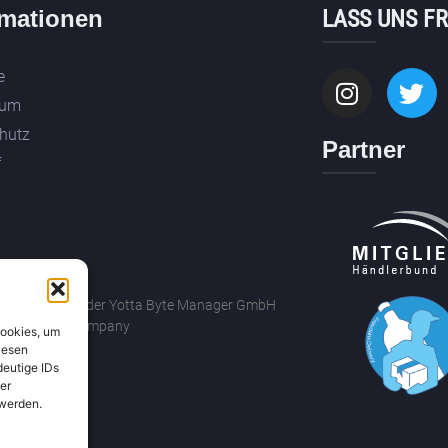
rmationen
LASS UNS F
e
sum
hutz
Partner
f
drechte gehören der Yotta Byte Manager GmbH
ByronBricks Company
Cookies, um
iesen
deutige IDs
er
 werden.