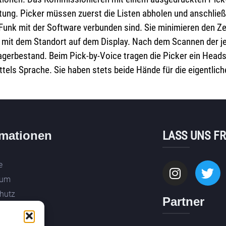
eutung. Picker müssen zuerst die Listen abholen und anschlie
 Funk mit der Software verbunden sind. Sie minimieren den Z
 mit dem Standort auf dem Display. Nach dem Scannen der jew
agerbestand. Beim Pick-by-Voice tragen die Picker ein Heads
tels Sprache. Sie haben stets beide Hände für die eigentliche
rmationen
LASS UNS F
e
sum
hutz
Partner
f