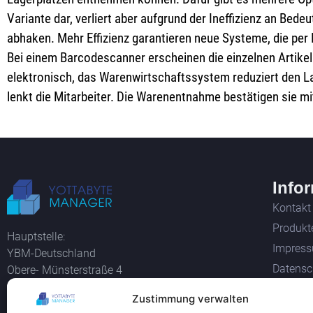
Variante dar, verliert aber aufgrund der Ineffizienz an Bed
abhaken. Mehr Effizienz garantieren neue Systeme, die per
Bei einem Barcodescanner erscheinen die einzelnen Artikel
elektronisch, das Warenwirtschaftssystem reduziert den L
lenkt die Mitarbeiter. Die Warenentnahme bestätigen sie mit
Info
Kontakt
Produkt
Hauptstelle:
Impres
YBM-Deutschland
Datensc
Obere- Münsterstraße 4
44575 Castrop-Rauxel
Widerru
Zustimmung verwalten
AGB